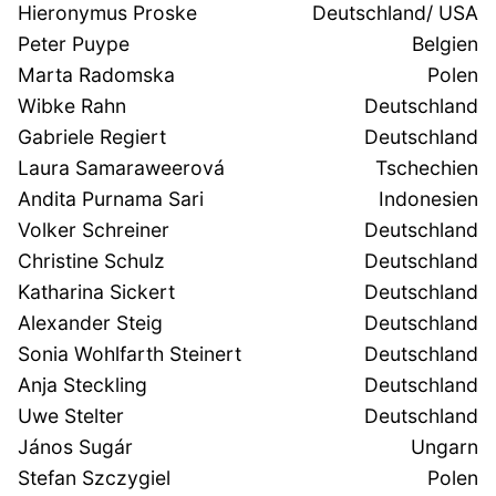
Hieronymus Proske
Deutschland/ USA
Peter Puype
Belgien
Marta Radomska
Polen
Wibke Rahn
Deutschland
Gabriele Regiert
Deutschland
Laura Samaraweerová
Tschechien
Andita Purnama Sari
Indonesien
Volker Schreiner
Deutschland
Christine Schulz
Deutschland
Katharina Sickert
Deutschland
Alexander Steig
Deutschland
Sonia Wohlfarth Steinert
Deutschland
Anja Steckling
Deutschland
Uwe Stelter
Deutschland
János Sugár
Ungarn
Stefan Szczygiel
Polen