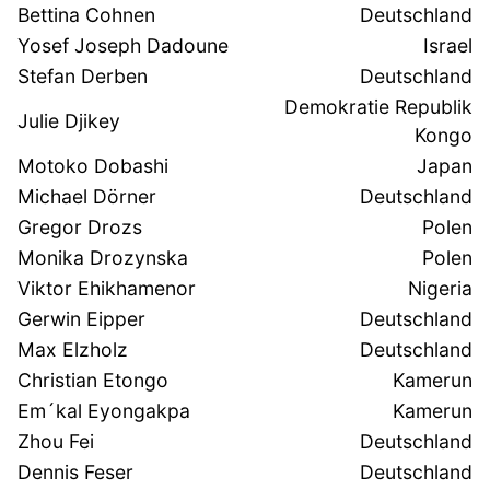
Bettina Cohnen
Deutschland
Yosef Joseph Dadoune
Israel
Stefan Derben
Deutschland
Demokratie Republik
Julie Djikey
Kongo
Motoko Dobashi
Japan
Michael Dörner
Deutschland
Gregor Drozs
Polen
Monika Drozynska
Polen
Viktor Ehikhamenor
Nigeria
Gerwin Eipper
Deutschland
Max Elzholz
Deutschland
Christian Etongo
Kamerun
Em´kal Eyongakpa
Kamerun
Zhou Fei
Deutschland
Dennis Feser
Deutschland