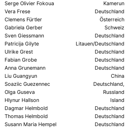
Serge Olivier Fokoua
Kamerun
Vera Frese
Deutschland
Clemens Fürtler
Österreich
Gabriela Gerber
Schweiz
Sven Giessmann
Deutschland
Patricija Gilyte
Litauen/Deutschland
Ulrike Grest
Deutschland
Fabian Grobe
Deutschland
Anna Grunemann
Deutschland
Liu Guangyun
China
Soaziic Guezennec
Deutschland,
Olga Guseva
Russland
Hlynur Hallson
Island
Dagmar Helmbold
Deutschland
Thomas Helmbold
Deutschland
Susann Maria Hempel
Deutschland