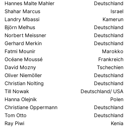
Hannes Malte Mahler
Deutschland
Shahar Marcus
Israel
Landry Mbassi
Kamerun
Björn Melhus
Deutschland
Norbert Meissner
Deutschland
Gerhard Merkin
Deutschland
Fatmi Mounir
Marokko
Océane Moussé
Frankreich
David Mozny
Tschechien
Oliver Niemöller
Deutschland
Christian Nolting
Deutschland
Till Nowak
Deutschland/ USA
Hanna Olejnik
Polen
Christiane Oppermann
Deutschland
Tom Otto
Deutschland
Ray Piwi
Kenia