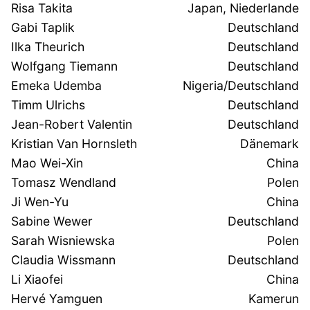
Risa Takita
Japan, Niederlande
Gabi Taplik
Deutschland
Ilka Theurich
Deutschland
Wolfgang Tiemann
Deutschland
Emeka Udemba
Nigeria/Deutschland
Timm Ulrichs
Deutschland
Jean-Robert Valentin
Deutschland
Kristian Van Hornsleth
Dänemark
Mao Wei-Xin
China
Tomasz Wendland
Polen
Ji Wen-Yu
China
Sabine Wewer
Deutschland
Sarah Wisniewska
Polen
Claudia Wissmann
Deutschland
Li Xiaofei
China
Hervé Yamguen
Kamerun